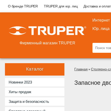
О бренде TRUPER
TRUPER для юр. лиц
Доставка и опла
Интернет
Юр. лица
Фирменный магазин TRUPER
Каталог
Главная
Столярно-с
»
Запасное дв
Новинки 2023
Хиты продаж
Защита и безопасность