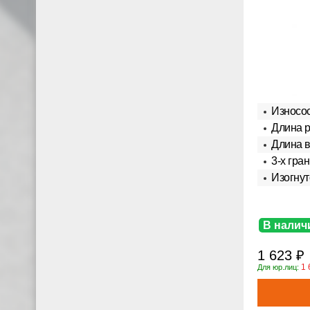
Износос
Длина р
Длина в
3-х гра
Изогнут
В налич
1 623 ₽
1 
Для юр.лиц: