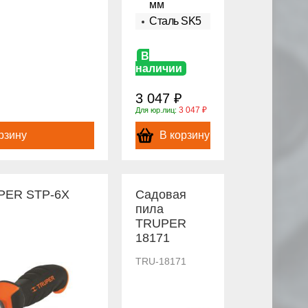
мм
Сталь SK5
В
наличии
3 047 ₽
3 047 ₽
Для юр.лиц:
рзину
В корзину
PER STP-6X
Садовая
пила
TRUPER
18171
TRU-18171