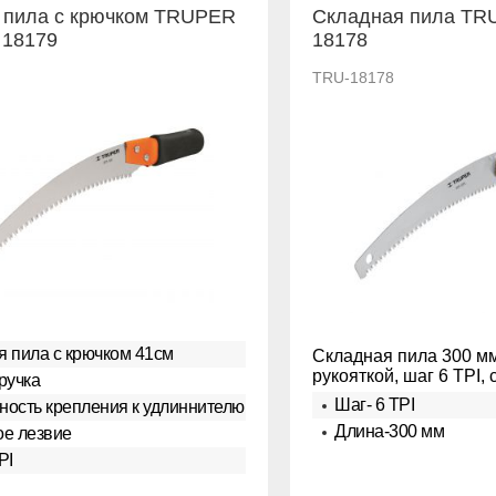
 пила с крючком TRUPER
Складная пила TR
 18179
18178
TRU-18178
 пила с крючком 41см
Складная пила 300 м
рукояткой, шаг 6 TPI,
ручка
Шаг- 6 TPI
ость крепления к удлиннителю
Длина-300 мм
ое лезвие
PI