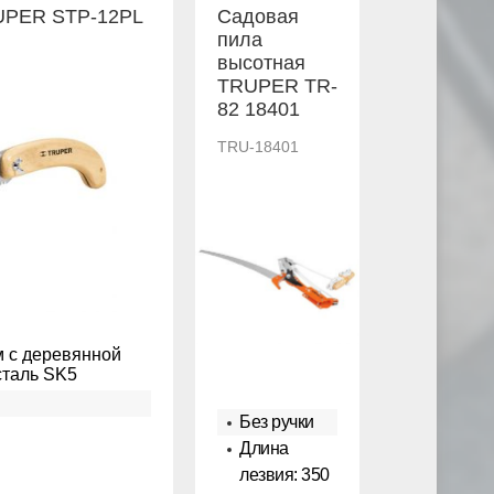
UPER STP-12PL
Садовая
пила
высотная
TRUPER TR-
82 18401
TRU-18401
м с деревянной
 сталь SK5
Без ручки
Длина
лезвия: 350