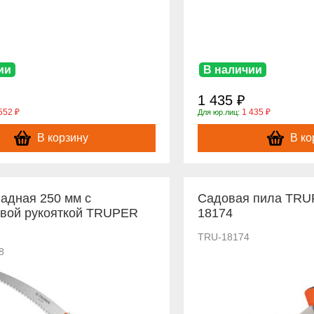
ии
В наличии
1 435 ₽
552 ₽
1 435 ₽
Для юр.лиц:
В корзину
В ко
адная 250 мм с
Садовая пила TRU
овой рукояткой TRUPER
18174
TRU-18174
8