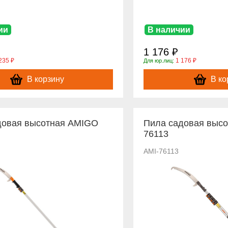
ии
В наличии
1 176 ₽
235 ₽
1 176 ₽
Для юр.лиц:
В корзину
В ко
довая высотная AMIGO
Пила садовая выс
76113
AMI-76113