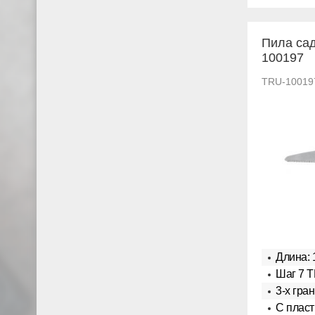
Пила са
100197
TRU-10019
Длина: 
Шаг 7 T
3-х гра
С пласт