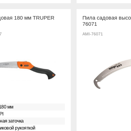
довая 180 мм TRUPER
Пила садовая выс
76071
7
AMI-76071
180 мм
PI
нная заточка
иковой рукояткой