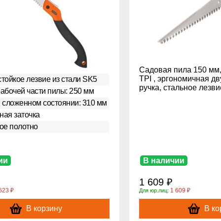
Садовая пила 150 мм,
TPI , эргономичная д
тойкое лезвие из стали SK5
ручка, стальное лезви
абочей части пилы: 250 мм
 сложенном состоянии: 310 мм
нная заточка
ое полотно
ии
В наличии
1 609 ₽
623 ₽
1 609 ₽
Для юр.лиц:
В корзину
В ко