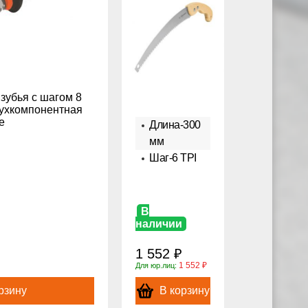
зубья с шагом 8
вухкомпонентная
е
Длина-300
мм
Шаг-6 TPI
В
наличии
1 552 ₽
1 552 ₽
Для юр.лиц:
рзину
В корзину