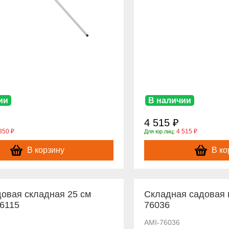
ии
В наличии
4 515 ₽
850 ₽
4 515 ₽
Для юр.лиц:
В корзину
В ко
овая складная 25 см
Складная садовая
6115
76036
AMI-76036