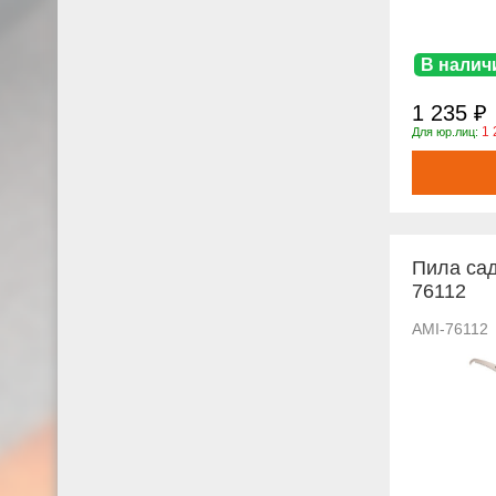
В налич
1 235 ₽
1 
Для юр.лиц:
Пила са
76112
AMI-76112