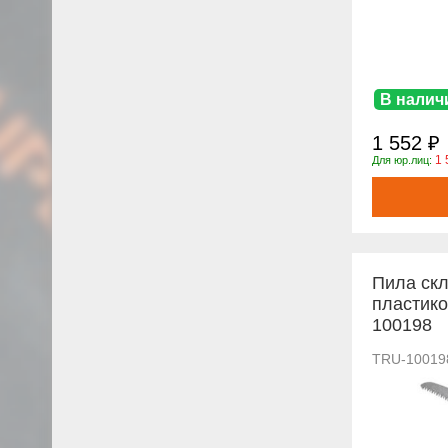
В налич
1 552 ₽
1 
Для юр.лиц:
Пила скл
пластик
100198
TRU-10019