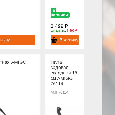
В
наличии
3 499 ₽
3 499 ₽
Для юр.лиц:
рзину
В корзину
отная AMIGO
Пила
садовая
складная 18
см AMIGO
76114
AMI-76114