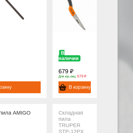
В
наличии
679 ₽
679 ₽
Для юр.лиц:
рзину
В корзину
 пила AMIGO
Складная
пила
TRUPER
STP-12PX