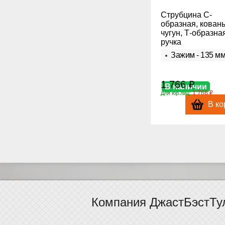
Струбцина С-
образная, кован
чугун, Т-образна
ручка
Зажим - 135 м
1 766 ₽
В наличии
1 766 ₽
Для юр.лиц:
В ко
Компания ДжастБэстТу