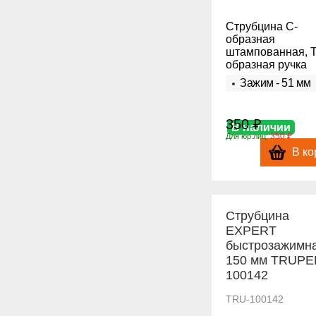
Струбцина С-
образная
штампованная, Т
образная ручка
Зажим - 51 мм
350 ₽
В наличии
350 ₽
Для юр.лиц:
В ко
Струбцина
EXPERT
быстрозажимна
150 мм TRUPE
100142
TRU-100142