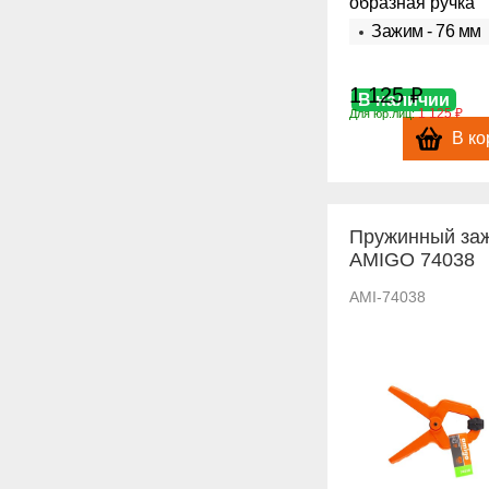
образная ручка
Зажим - 76 мм
1 125 ₽
В наличии
1 125 ₽
Для юр.лиц:
В ко
Пружинный за
AMIGO 74038
AMI-74038