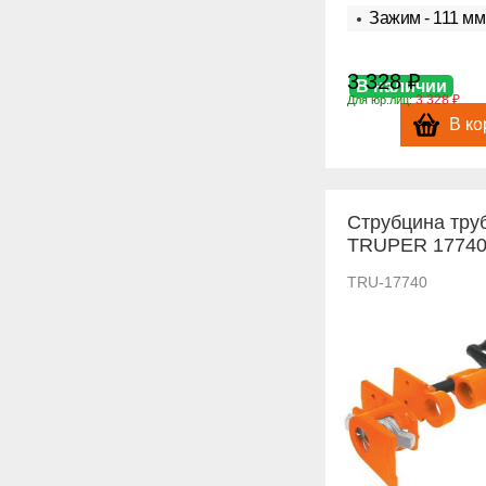
Зажим - 111 мм
3 328 ₽
В наличии
3 328 ₽
Для юр.лиц:
В ко
Струбцина тру
TRUPER 1774
TRU-17740