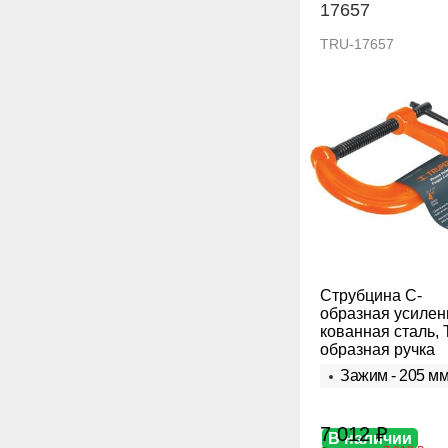
17657
TRU-17657
Струбцина С-
образная усилен
кованная сталь, 
образная ручка
Зажим - 205 м
7 012 ₽
В наличии