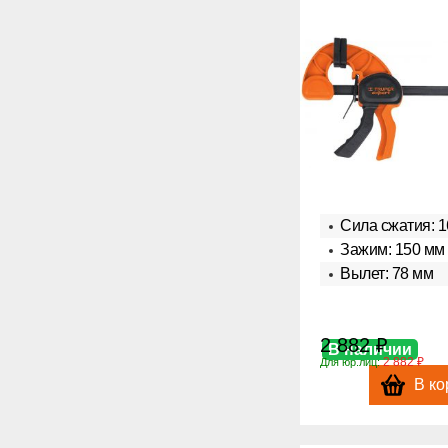
Сила сжатия: 1
Зажим: 150 мм
Вылет: 78 мм
2 882 ₽
В наличии
2 882 ₽
Для юр.лиц:
В ко