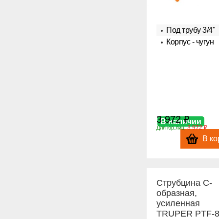
Под трубу 3/4"
Корпус - чугун
3 972 ₽
В наличии
3 972 ₽
Для юр.лиц:
В ко
Струбцина С-
образная,
усиленная
TRUPER PTF-