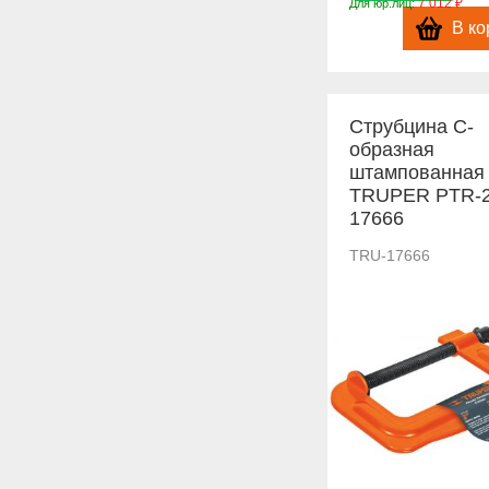
7 012 ₽
Для юр.лиц:
В ко
Струбцина С-
образная
штампованная
TRUPER PTR-
17666
TRU-17666