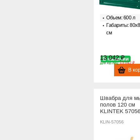
Объем: 600 л
Габариты: 80х
см
13 042 ₽
В наличии
13 042 ₽
Для юр.лиц:
В ко
Швабра для м
полов 120 см
KLINTEK 5705
KLIN-57056