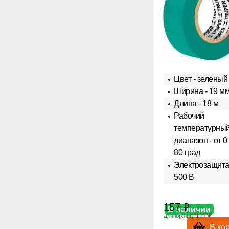
Цвет - зеленый
Ширина - 19 м
Длина - 18 м
Рабочий
температурны
диапазон - от 0
80 град
Электрозащита
500 В
157 ₽
В наличии
157 ₽
Для юр.лиц:
В ко