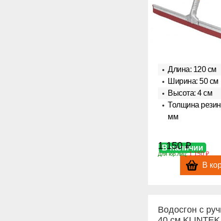
Длина: 120 см
Ширина: 50 см
Высота: 4 см
Толщина резинк
мм
1 150 ₽
В наличии
1 150 ₽
Для юр.лиц:
В ко
Водосгон с руч
40 см KLINTEK