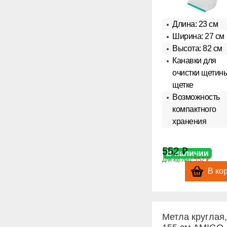
Длина: 23 см
Ширина: 27 см
Высота: 82 см
Канавки для
очистки щетин
щетке
Возможность
компактного
хранения
552 ₽
В наличии
552 ₽
Для юр.лиц:
В ко
Метла круглая,