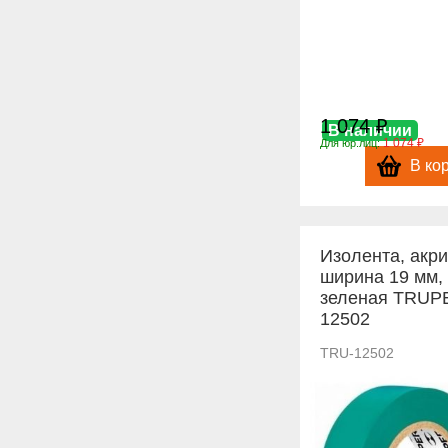
1 074 ₽
В наличии
1 074 ₽
Для юр.лиц:
В ко
Изолента, акри
ширина 19 мм,
зеленая TRUP
12502
TRU-12502