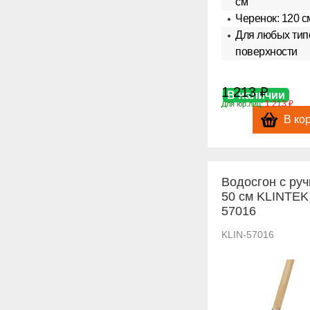
см
Черенок: 120 с
Для любых тип
поверхности
1 213 ₽
В наличии
1 213 ₽
Для юр.лиц:
В ко
Водосгон с руч
50 см KLINTEK
57016
KLIN-57016