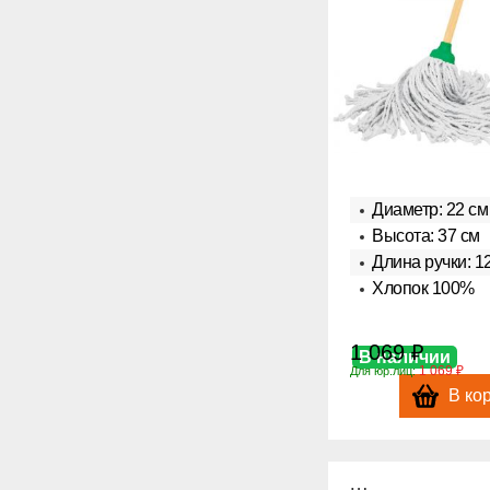
Диаметр: 22 см
Высота: 37 см
Длина ручки: 1
Хлопок 100%
1 069 ₽
В наличии
1 069 ₽
Для юр.лиц:
В ко