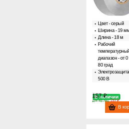
Цвет - серый
Ширина - 19 м
Длина - 18 м
Рабочий
температурны
диапазон - от 0
80 град
Электрозащита
500 В
157 ₽
В наличии
157 ₽
Для юр.лиц:
В ко