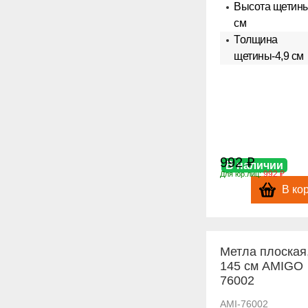
Высота щетин
см
Толщина
щетины-4,9 см
992 ₽
В наличии
992 ₽
Для юр.лиц:
В ко
Метла плоская
145 см AMIGO
76002
AMI-76002