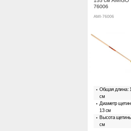
155 см AMIGO
76006
AMI-76006
Общая длина: 
см
Диаметр щетин
13 см
Высота щетины
см