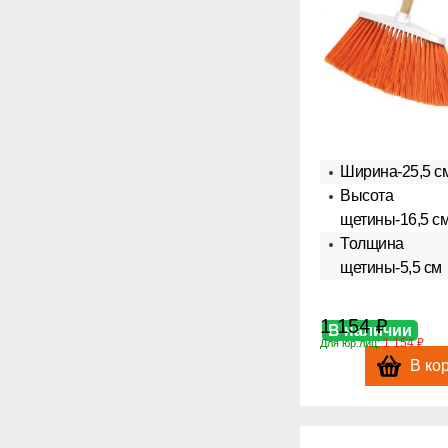
Ширина-25,5 с
Высота
щетины-16,5 с
Толщина
щетины-5,5 см
1 154 ₽
В наличии
1 154 ₽
Для юр.лиц:
В ко