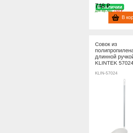
748 ₽
В наличии
748 ₽
Для юр.лиц:
В ко
Совок из
полипропилена
длинной ручко
KLINTEK 5702
KLIN-57024