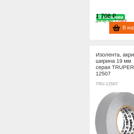
1 708 ₽
В наличии
1 708 ₽
Для юр.лиц:
В ко
Изолента, акри
ширина 19 мм
серая TRUPER
12507
TRU-12507