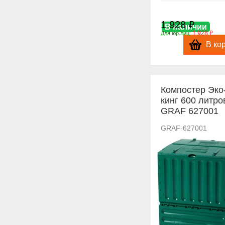
1 928 ₽
В наличии
1 928 ₽
Для юр.лиц:
В ко
Компостер Эко
кинг 600 литро
GRAF 627001
GRAF-627001