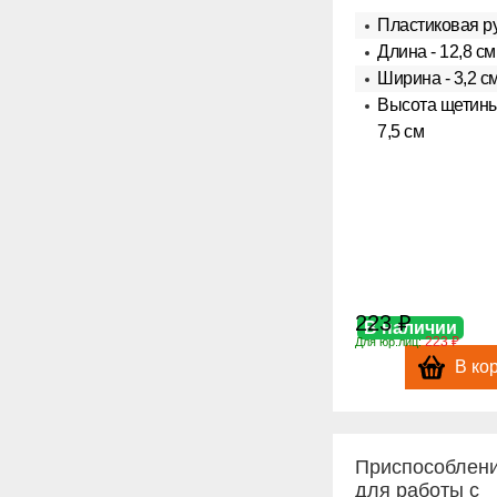
Пластиковая р
Длина - 12,8 см
Ширина - 3,2 с
Высота щетины
7,5 см
223 ₽
В наличии
223 ₽
Для юр.лиц:
В ко
Приспособлен
для работы с