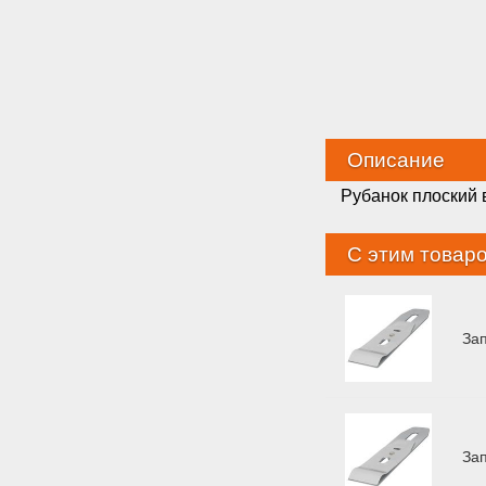
Описание
Рубанок плоский 
С этим товар
За
За