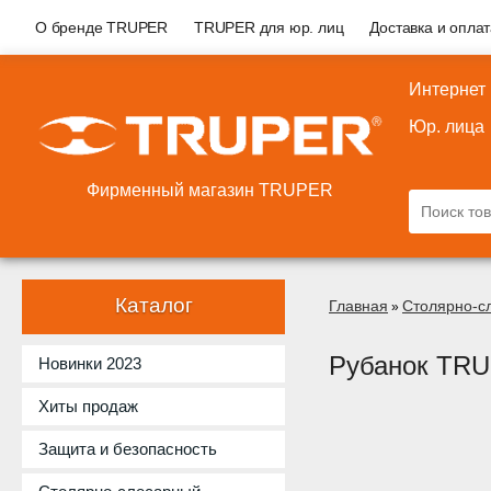
О бренде TRUPER
TRUPER для юр. лиц
Доставка и опла
Интернет
Юр. лица
Фирменный магазин TRUPER
Каталог
Главная
Столярно-с
»
Рубанок TRU
Новинки 2023
Хиты продаж
Защита и безопасность