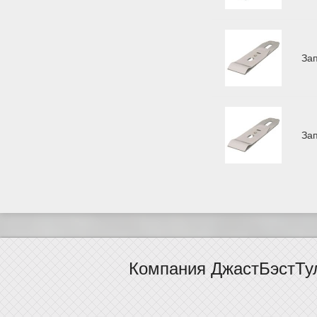
За
За
Компания ДжастБэстТу