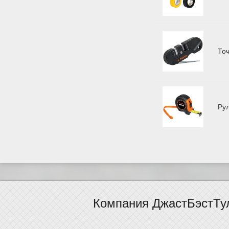
То
Ру
Компания ДжастБэстТу