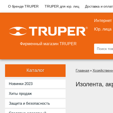
О бренде TRUPER
TRUPER для юр. лиц
Доставка и опла
Интернет
Юр. лица
Фирменный магазин TRUPER
Каталог
Главная
Хозяйствен
»
Изолента, а
Новинки 2023
Хиты продаж
Защита и безопасность