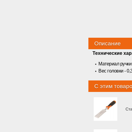
Описание
Технические ха
Материал ручки
Вес головки - 0,3
С этим товар
Ст