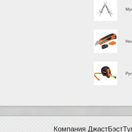
Му
Но
Ру
Компания ДжастБэстТу