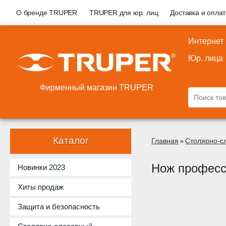
О бренде TRUPER
TRUPER для юр. лиц
Доставка и опла
Интернет
Юр. лица
Фирменный магазин TRUPER
Каталог
Главная
Столярно-с
»
Нож профес
Новинки 2023
Хиты продаж
Защита и безопасность