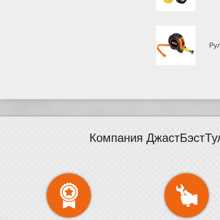
Ру
Компания ДжастБэстТу