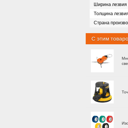
Ширина лезвия
Толщина лезви
Страна произво
С этим товар
Мн
св
То
Из