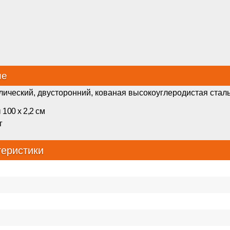
ие
ический, двусторонний, кованая высокоуглеродистая сталь
100 х 2,2 см
г
теристики