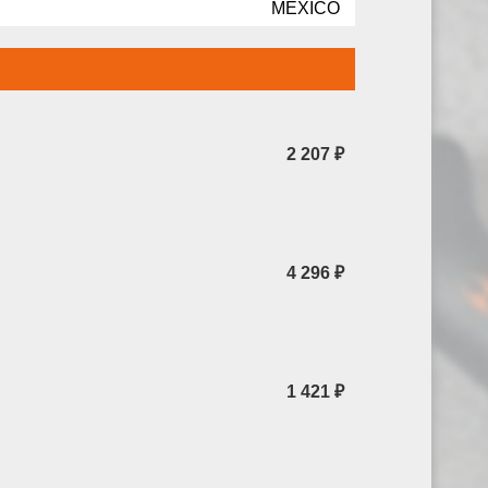
MEXICO
2 207 ₽
4 296 ₽
1 421 ₽