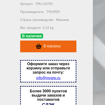
Артикул:
TRU-10750
Производитель:
TRUPER
Страна производства:
Мексика
Вес продукта: 3.13 kg
В наличии
В корзину
Оформите заказ через
корзину или отправьте
запрос на почту:
info@mvgrp.ru
Более 3000 пунктов
выдачи заказов и
постаматов
СДЭК