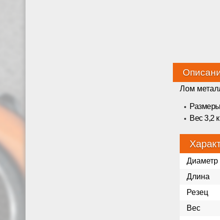
Описан
Лом металл
Размеры 
Вес 3,2 к
Харак
Диаметр
Длина
Резец
Вес