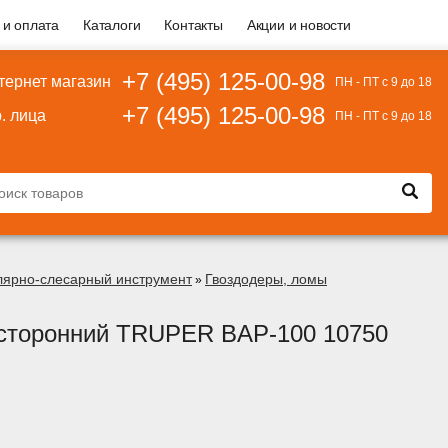
 и оплата
Каталоги
Контакты
Акции и новости
+7 (495) 125-00-98
тернет магазин
ПН - ПТ с 9 до 18
+7 (495) 125-00-98
. лица
ПН - ПТ с 9 до 18
лярно-слесарный инструмент
Гвоздодеры, ломы
»
сторонний TRUPER BAP-100 10750