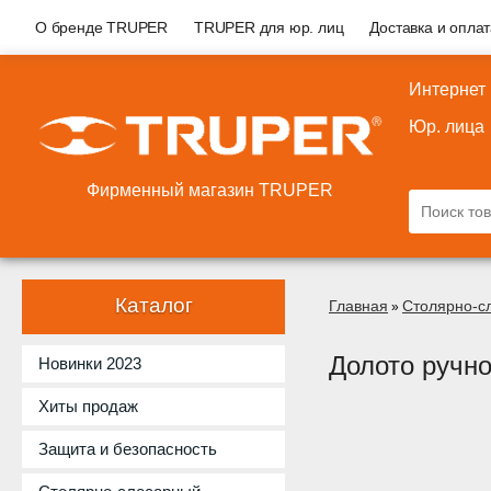
О бренде TRUPER
TRUPER для юр. лиц
Доставка и опла
Интернет
Юр. лица
Фирменный магазин TRUPER
Каталог
Главная
Столярно-с
»
Долото ручн
Новинки 2023
Хиты продаж
Защита и безопасность