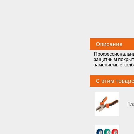
Описание
Профессиональны
защитным покрыти
заменяемые колбы
С этим товар
Пл