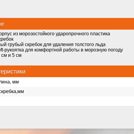
ие
рпус из морозостойкого ударопрочного пластика
кребок
ый грубый скребок для удаления толстого льда
ft-рукоятка для комфортной работы в морозную погоду
см и 5 см
теристики
лина, мм
скребка,мм