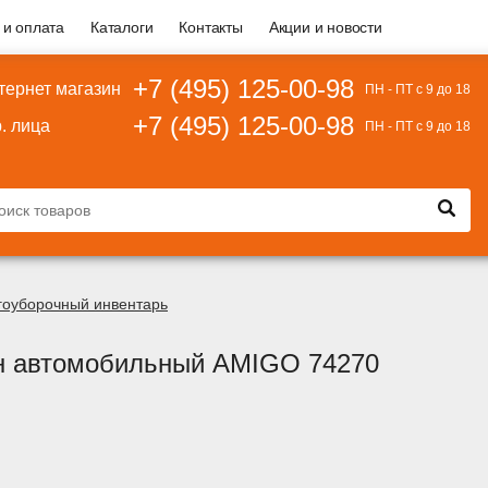
 и оплата
Каталоги
Контакты
Акции и новости
+7 (495) 125-00-98
тернет магазин
ПН - ПТ с 9 до 18
+7 (495) 125-00-98
. лица
ПН - ПТ с 9 до 18
гоуборочный инвентарь
н автомобильный AMIGO 74270