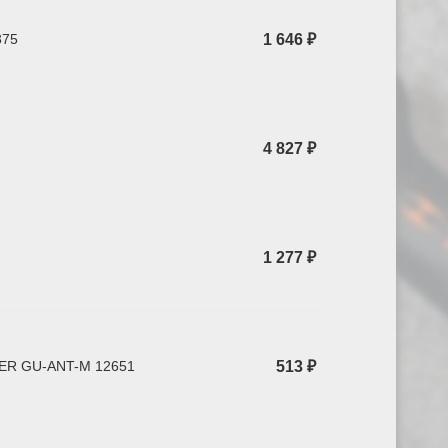
375
1 646 ₽
4 827 ₽
1 277 ₽
PER GU-ANT-M 12651
513 ₽