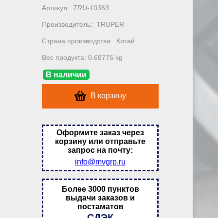
Артикул:
TRU-10363
Производитель:
TRUPER
Страна производства:
Китай
Вес продукта: 0.68775 kg
В наличии
В корзину
Оформите заказ через
корзину или отправьте
запрос на почту:
info@mvgrp.ru
Более 3000 пунктов
выдачи заказов и
постаматов
СДЭК