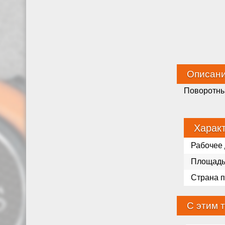
Описан
Поворотный
Харак
Рабочее
Площадь
Страна 
С этим 