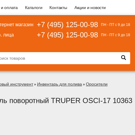
 и оплата
Каталоги
Контакты
Акции и новости
+7 (495) 125-00-98
тернет магазин
ПН - ПТ с 9 до 18
+7 (495) 125-00-98
. лица
ПН - ПТ с 9 до 18
овый инструмент
Инвентарь для полива
Оросители
»
»
ль поворотный TRUPER OSCI-17 10363