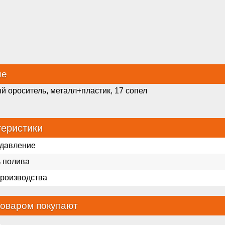
ие
 ороситель, металл+пластик, 17 сопел
теристики
 давление
 полива
производства
товаром покупают