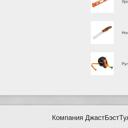
Ур
Но
Ру
Компания ДжастБэстТу