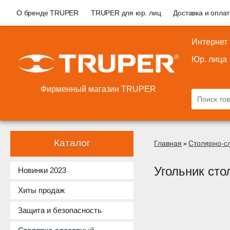
О бренде TRUPER
TRUPER для юр. лиц
Доставка и опла
Интернет
Юр. лица
Фирменный магазин TRUPER
Каталог
Главная
Столярно-с
»
Угольник ст
Новинки 2023
Хиты продаж
Защита и безопасность