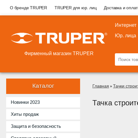
О бренде TRUPER
TRUPER для юр. лиц
Доставка и опла
Интернет
Юр. лица
Фирменный магазин TRUPER
Каталог
Главная
Тачки стро
»
Тачка строи
Новинки 2023
Хиты продаж
Защита и безопасность