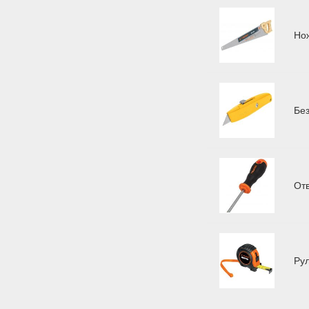
Но
Бе
От
Ру