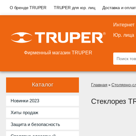
О бренде TRUPER
TRUPER для юр. лиц
Доставка и опла
Интернет
Юр. лица
Фирменный магазин TRUPER
Каталог
Главная
Столярно-с
»
Стеклорез T
Новинки 2023
Хиты продаж
Защита и безопасность