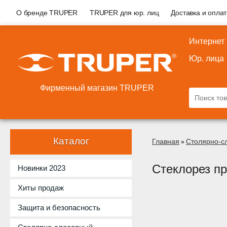
О бренде TRUPER
TRUPER для юр. лиц
Доставка и опла
Интернет
Юр. лица
Фирменный магазин TRUPER
Каталог
Главная
Столярно-с
»
Стеклорез п
Новинки 2023
Хиты продаж
Защита и безопасность