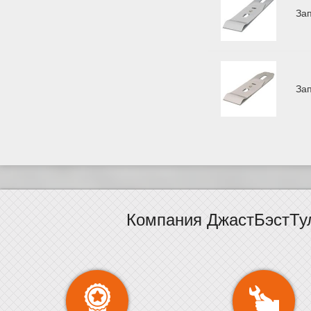
За
За
Компания ДжастБэстТу