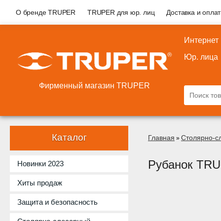
О бренде TRUPER
TRUPER для юр. лиц
Доставка и опла
Интернет
Юр. лица
Фирменный магазин TRUPER
Каталог
Главная
Столярно-с
»
Рубанок TRU
Новинки 2023
Хиты продаж
Защита и безопасность