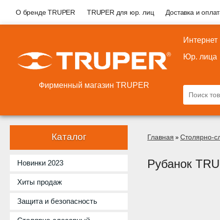
О бренде TRUPER
TRUPER для юр. лиц
Доставка и опла
Интернет
Юр. лица
Фирменный магазин TRUPER
Каталог
Главная
Столярно-с
»
Рубанок TRU
Новинки 2023
Хиты продаж
Защита и безопасность