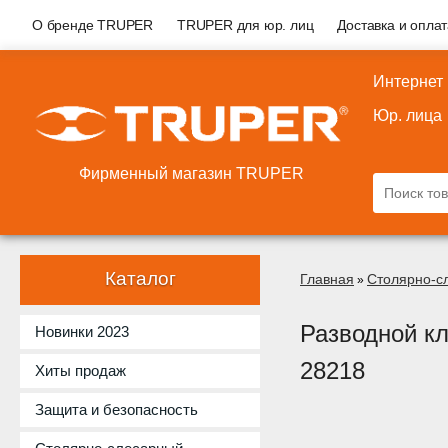
О бренде TRUPER
TRUPER для юр. лиц
Доставка и опла
Интернет
Юр. лица
Фирменный магазин TRUPER
Каталог
Главная
Столярно-с
»
Разводной к
Новинки 2023
28218
Хиты продаж
Защита и безопасность