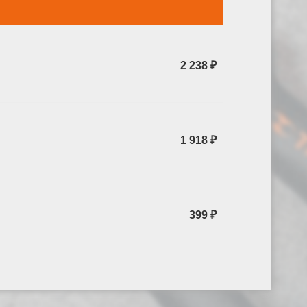
2 238 ₽
1 918 ₽
399 ₽