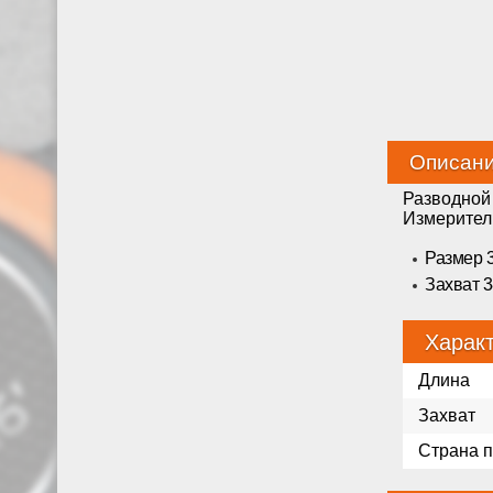
Описан
Разводной 
Измерител
Размер 
Захват 
Харак
Длина
Захват
Страна 