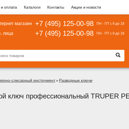
 и оплата
Каталоги
Контакты
Акции и новости
+7 (495) 125-00-98
тернет магазин
ПН - ПТ с 9 до 18
+7 (495) 125-00-98
. лица
ПН - ПТ с 9 до 18
лярно-слесарный инструмент
Разводные ключи
»
ой ключ профессиональный TRUPER PE