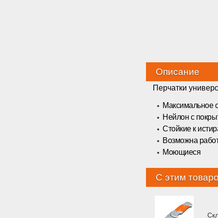
Описание
Перчатки универ
Максимальное с
Нейлон с покры
Стойкие к исти
Возможна работ
Моющиеся
С этим товар
Ск