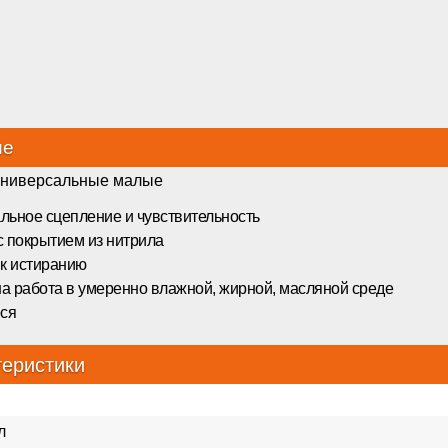
ие
универсальные малые
льное сцепление и чувствительность
с покрытием из нитрила
 к истиранию
а работа в умеренно влажной, жирной, масляной среде
ся
теристики
л