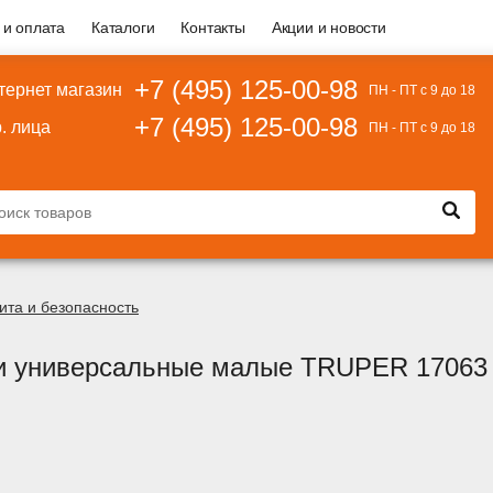
 и оплата
Каталоги
Контакты
Акции и новости
+7 (495) 125-00-98
тернет магазин
ПН - ПТ с 9 до 18
+7 (495) 125-00-98
. лица
ПН - ПТ с 9 до 18
ита и безопасность
и универсальные малые TRUPER 17063