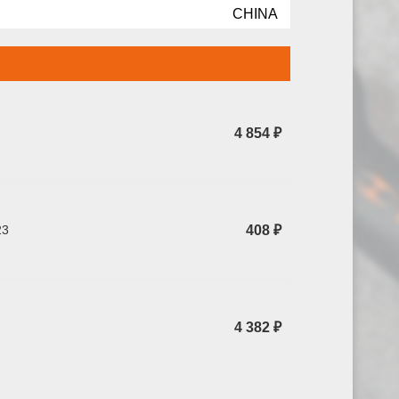
CHINA
4 854 ₽
23
408 ₽
4 382 ₽