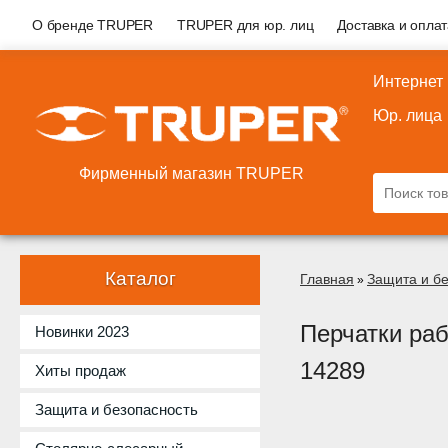
О бренде TRUPER
TRUPER для юр. лиц
Доставка и опла
Интернет
Юр. лица
Фирменный магазин TRUPER
Каталог
Главная
Защита и б
»
Перчатки ра
Новинки 2023
14289
Хиты продаж
Защита и безопасность