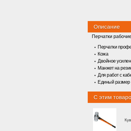
Описание
Перчатки рабочи
Перчатки проф
Кожа
Двойное усилен
Манжет на рези
Для работ с ка
Единый размер
С этим товар
Ку