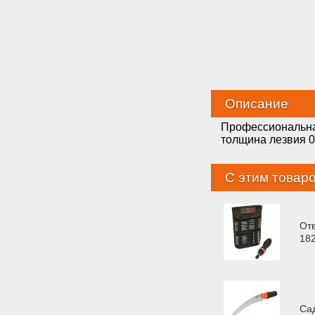
Описание
Профессиональная
толщина лезвия 0,
С этим товар
От
18
Са