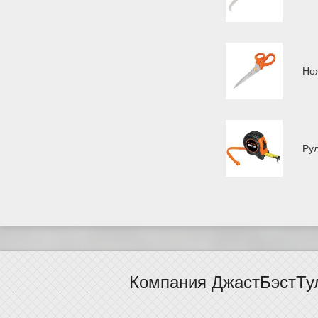
Но
Ру
Компания ДжастБэстТу