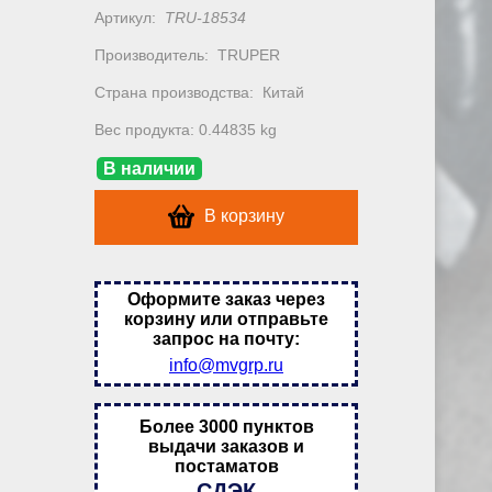
Артикул:
TRU-18534
Производитель:
TRUPER
Страна производства:
Китай
Вес продукта: 0.44835 kg
В наличии
В корзину
Оформите заказ через
корзину или отправьте
запрос на почту:
info@mvgrp.ru
Более 3000 пунктов
выдачи заказов и
постаматов
СДЭК