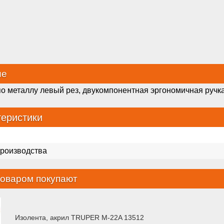
ие
о металлу левый рез, двукомпонентная эргономичная ручка
теристики
производства
товаром покупают
Изолента, акрил TRUPER M-22A 13512