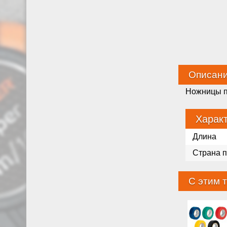
Описан
Ножницы п
Харак
Длина
Страна 
С этим 