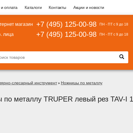
 и оплата
Каталоги
Контакты
Акции и новости
+7 (495) 125-00-98
тернет магазин
ПН - ПТ с 9 до 18
+7 (495) 125-00-98
. лица
ПН - ПТ с 9 до 18
лярно-слесарный инструмент
Ножницы по металлу
»
 по металлу TRUPER левый рез TAV-I 