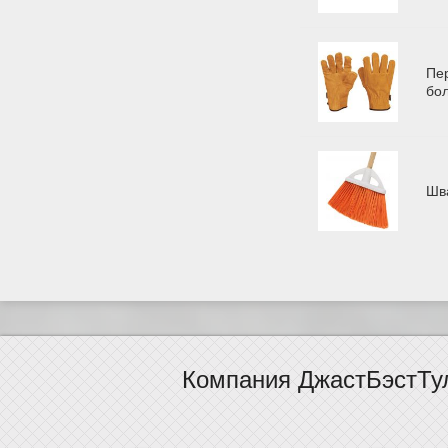
Пе
бо
Шв
Компания ДжастБэстТу