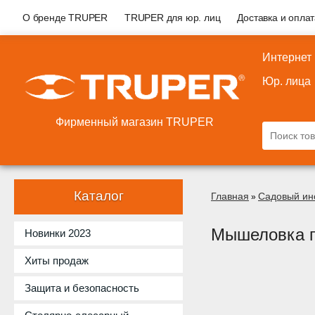
О бренде TRUPER
TRUPER для юр. лиц
Доставка и опла
Интернет
Юр. лица
Фирменный магазин TRUPER
Каталог
Главная
Садовый ин
»
Мышеловка п
Новинки 2023
Хиты продаж
Защита и безопасность