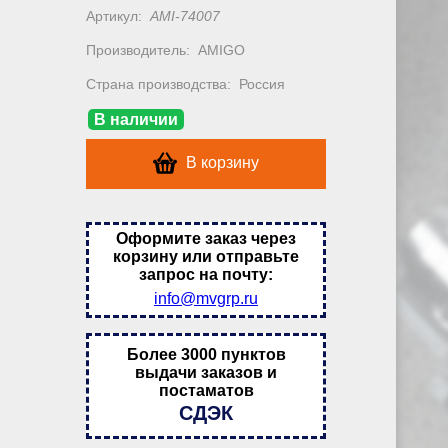
Артикул:
AMI-74007
Производитель:
AMIGO
Страна производства:
Россия
В наличии
В корзину
Оформите заказ через
корзину или отправьте
запрос на почту:
info@mvgrp.ru
Более 3000 пунктов
выдачи заказов и
постаматов
СДЭК