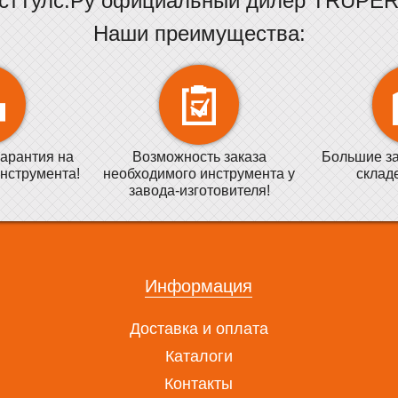
стТулс.Ру официальный дилер TRUPER 
Наши преимущества:
арантия на
Возможность заказа
Большие за
нструмента!
необходимого инструмента у
склад
завода-изготовителя!
Информация
Доставка и оплата
Каталоги
Контакты