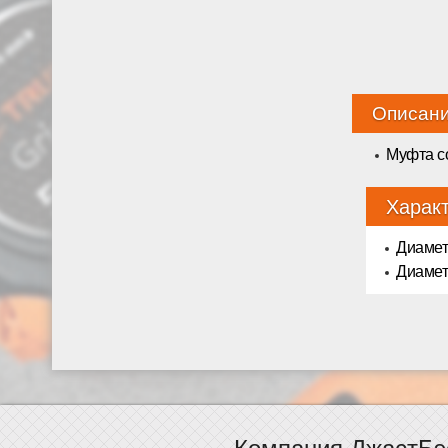
Описан
Муфта с
Харак
Диамет
Диамет