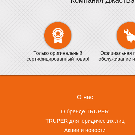
Компания ДжастБэ
Только оригинальный
Официальная г
сертифицированный товар!
обслуживание и
О нас
О бренде TRUPER
TRUPER для юридических лиц
Акции и новости