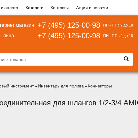
 и оплата
Каталоги
Контакты
Акции и новости
+7 (495) 125-00-98
тернет магазин
ПН - ПТ с 9 до 18
+7 (495) 125-00-98
. лица
ПН - ПТ с 9 до 18
овый инструмент
Инвентарь для полива
Коннекторы
»
»
оединительная для шлангов 1/2-3/4 AM