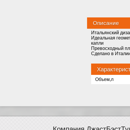
Описание
Итальянский диза
Идеальная геомет
капли
Превосходный пла
Сделано в Итали
Характерис
Объем,л
Компания ДжастБэстТу