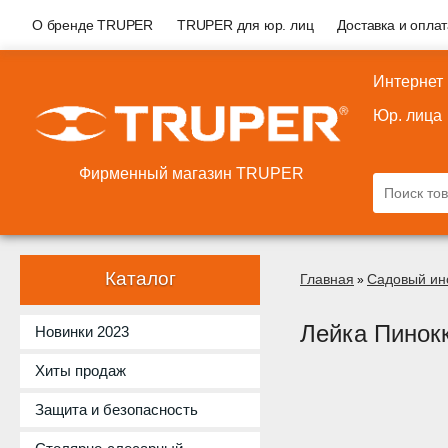
О бренде TRUPER
TRUPER для юр. лиц
Доставка и опла
Интернет
Юр. лица
Фирменный магазин TRUPER
Каталог
Главная
Садовый ин
»
Лейка Пинок
Новинки 2023
Хиты продаж
Защита и безопасность