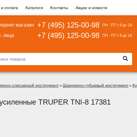
 и оплата
Каталоги
Контакты
Акции и новости
+7 (495) 125-00-98
тернет магазин
ПН - ПТ с 9 до 18
+7 (495) 125-00-98
. лица
ПН - ПТ с 9 до 18
лярно-слесарный инструмент
Шарнирно-губцевый инструмент
Ку
»
»
 усиленные TRUPER TNI-8 17381