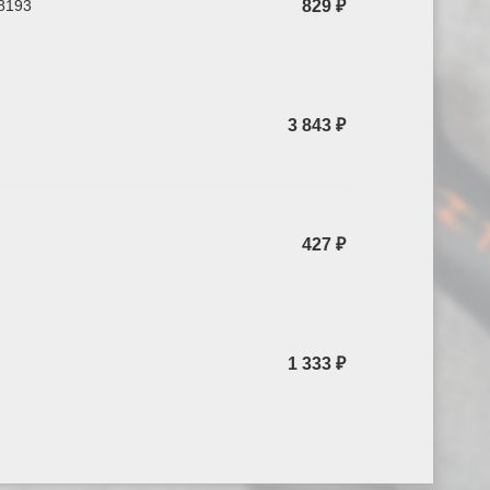
8193
829 ₽
3 843 ₽
427 ₽
1 333 ₽