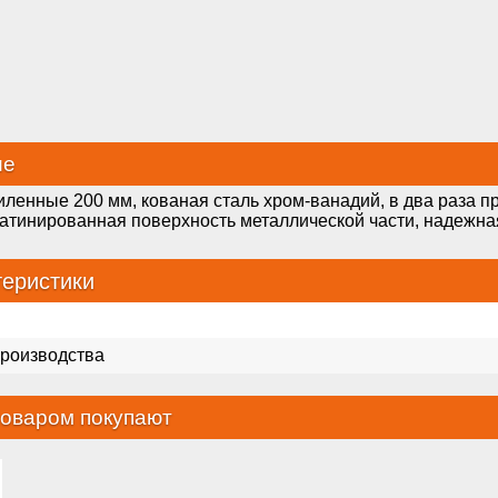
ие
иленные 200 мм, кованая сталь хром-ванадий, в два раза 
сатинированная поверхность металлической части, надежна
теристики
производства
товаром покупают