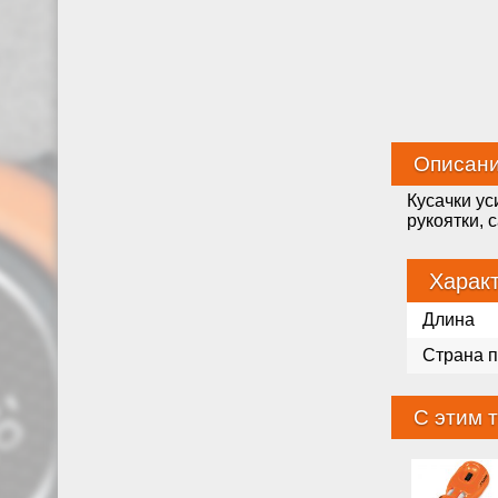
Описан
Кусачки ус
рукоятки, 
Харак
Длина
Страна 
С этим 