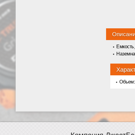
Описан
Емкость 
Наземна
Харак
Объем: