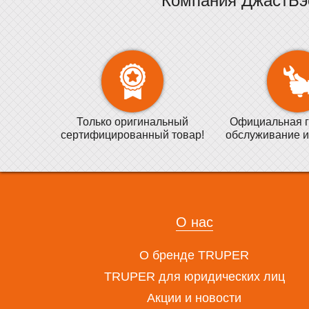
Компания ДжастБэ
Только оригинальный
Официальная г
сертифицированный товар!
обслуживание и
О нас
О бренде TRUPER
TRUPER для юридических лиц
Акции и новости