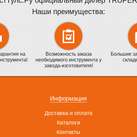
стТулс.Ру официальный дилер TRUPER 
Наши преимущества:
арантия на
Возможность заказа
Большие за
нструмента!
необходимого инструмента у
склад
завода-изготовителя!
Информация
Доставка и оплата
Каталоги
Контакты