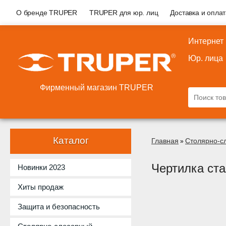
О бренде TRUPER
TRUPER для юр. лиц
Доставка и опла
Интернет
Юр. лица
Фирменный магазин TRUPER
Каталог
Главная
Столярно-с
»
Чертилка ст
Новинки 2023
Хиты продаж
Защита и безопасность