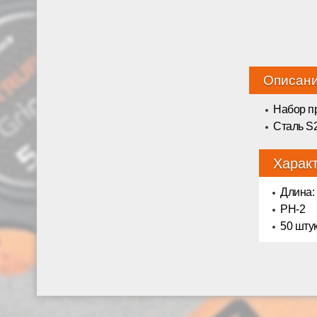
Описан
Набор п
Сталь S
Харак
Длина:
PH-2
50 шту