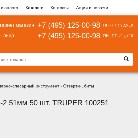
 и оплата
Каталоги
Контакты
Акции и новости
+7 (495) 125-00-98
тернет магазин
ПН - ПТ с 9 до 18
+7 (495) 125-00-98
. лица
ПН - ПТ с 9 до 18
лярно-слесарный инструмент
Отвертки, биты
»
-2 51мм 50 шт. TRUPER 100251