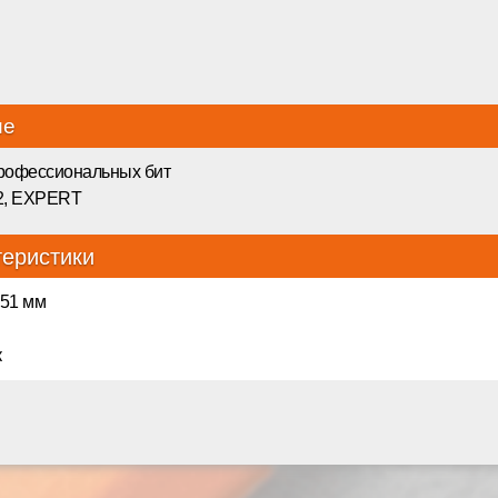
ие
рофессиональных бит
2, EXPERT
теристики
 51 мм
к