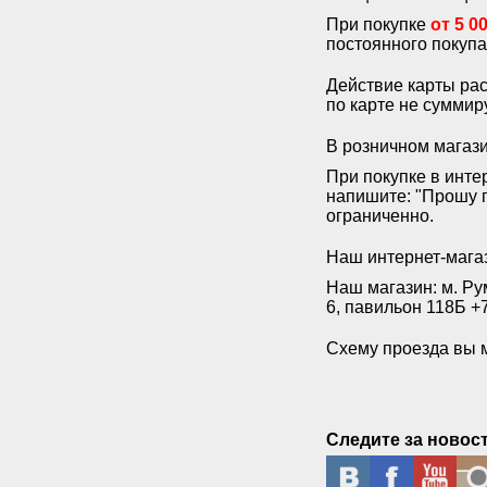
При покупке
от 5 0
постоянного покуп
Действие карты рас
по карте не суммир
В розничном магази
При покупке в инте
напишите: "Прошу п
ограниченно.
Наш интернет-магаз
Наш магазин: м. Ру
6, павильон 118Б +
Схему проезда вы 
Следите за новос