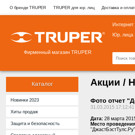
О бренде TRUPER
TRUPER для юр. лиц
Доставка и опла
Интернет
Юр. лица
Фирменный магазин TRUPER
Акции / 
Каталог
Фото отчет "
Новинки 2023
31.03.2015 17:12:41
Хиты продаж
Дата:
28 марта 2015
Защита и безопасность
Место проведения
"ДжастБэстТулс.Ру